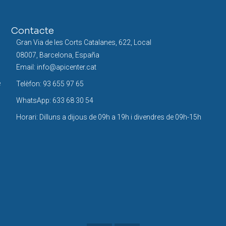
Contacte
Gran Via de les Corts Catalanes, 622, Local
08007, Barcelona, España
Email: info@apicenter.cat
e
Telèfon: 93 655 97 65
WhatsApp: 633 68 30 54
Horari: Dilluns a dijous de 09h a 19h i divendres de 09h-15h